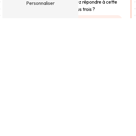
Vous n'êtes pas un robot, veuillez répondre à cette
Personnaliser
question : combien font neuf plus trois ?
En cochant cette case, j'accepte les conditions
particulières ci-dessous **
Envoyer
** Les données personnelles communiquées sont nécessaires aux fins de vous