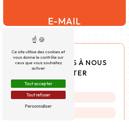
E-MAIL
conceptauto45@yahoo.com
Ce site utilise des cookies et
vous donne le contrôle sur
N'HÉSITEZ PAS À NOUS
ceux que vous souhaitez
activer
CONTACTER
Tout accepter
Tout refuser
Personnaliser